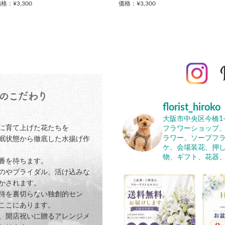
格：¥3,300
価格：¥3,300
florist_hiroko
大阪市中央区今橋1-8-1
に育て上げた花たちを
フラワーショップ、
ラワー、ソープフラ
眠状態から徹底した水揚げ作
ケ、会場装花、押し
物、ギフト、花器
番を待ちます。
のやブライダル、活け込みな
かされます。
待を裏切らない独創的セン
ここにあります。
、開店祝いに贈るアレンジメ