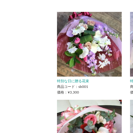
特別な日に贈る花束
商品コード：sb001
商
価格：¥3,300
価