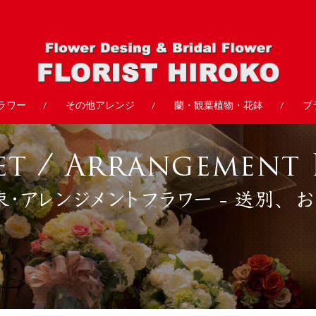
ラワー
その他アレンジ
蘭・観葉植物・花鉢
ブ
/
/
/