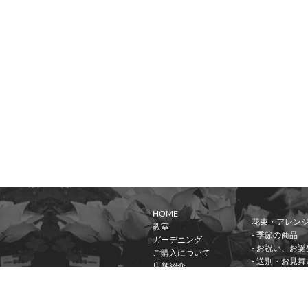
HOME
花束・アレン
教室
- 季節の商品
ガーデニング
- お祝い、お
ご購入について
- 送別・お見舞
店舗紹介
お問い合わせ